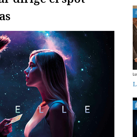
as
l
L