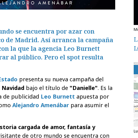
undo se encuentra por azar con
L
ico de Madrid. Así arranca la campaña
I
con la que la agencia Leo Burnett
ar al público. Pero el spot resulta
 Estado
presenta su nueva campaña del
e Navidad
bajo el título de
"Danielle"
. Es la
a de publicidad
Leo Burnett
apuesta por
 como
Alejandro Amenábar
para asumir el
istoria cargada de amor, fantasía y
l
 visitante de otro mundo se encuentra con