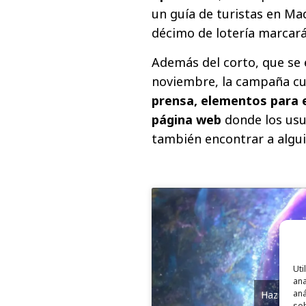
un guía de turistas en Mad
décimo de lotería marcará
Además del corto, que se e
noviembre, la campaña c
prensa, elementos para e
página web
donde los usu
también encontrar a algu
Uti
ana
aná
Haz clic 
sob