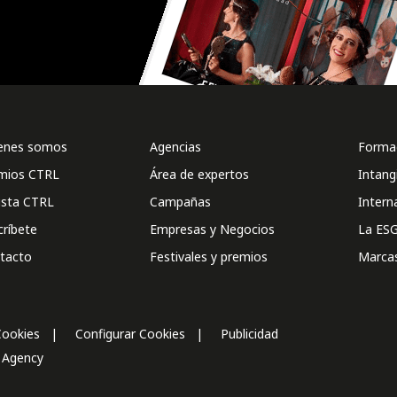
enes somos
Agencias
Formac
mios CTRL
Área de expertos
Intang
ista CTRL
Campañas
Intern
críbete
Empresas y Negocios
La ESG
tacto
Festivales y premios
Marca
Cookies
Configurar Cookies
Publicidad
l Agency