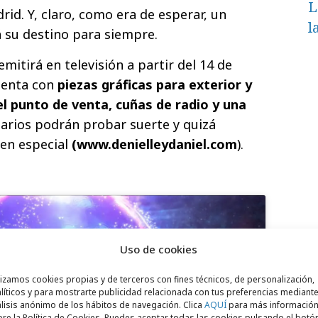
L
rid. Y, claro, como era de esperar, un
l
 su destino para siempre.
mitirá en televisión a partir del 14 de
uenta con
piezas gráficas para exterior y
l punto de venta, cuñas de radio y una
arios podrán probar suerte y quizá
ien especial
(www.denielleydaniel.com
).
Uso de cookies
lizamos cookies propias y de terceros con fines técnicos, de personalización,
líticos y para mostrarte publicidad relacionada con tus preferencias mediante
lisis anónimo de los hábitos de navegación. Clica
AQUÍ
para más informació
para aceptar cookies de marketing
re la Política de Cookies. Puedes aceptar todas las cookies pulsando el botó