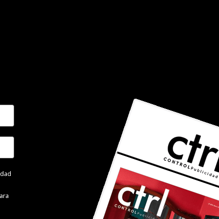
cidad
ara