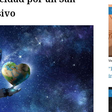
sivo
v
"
i