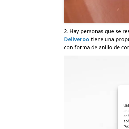
2. Hay personas que se res
Deliveroo
tiene una propu
con forma de anillo de c
Uti
ana
aná
sob
"Ac