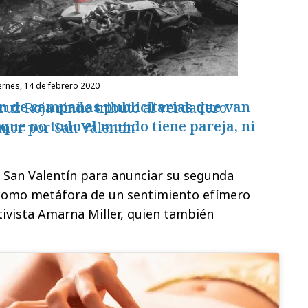
iernes, 14 de febrero 2020
ón de campañas publicitarias que van
ruz Roja rinde tributo al verdadero
que no todo el mundo tiene pareja, ni
mor por San Valentín
 San Valentín para anunciar su segunda
 como metáfora de un sentimiento efímero
tivista Amarna Miller, quien también