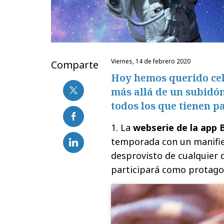
viernes, 14 de febrero 2020
Comparte
Hoy hemos querido cel
más allá de un subidón
todos los que tienen p
1. La
webserie de la app 
temporada con un manifie
desprovisto de cualquier 
participará como protagon