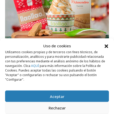
Uso de cookies
Utilizamos cookies propias y de terceros con fines técnicos, de
personalización, analíticos y para mostrarte publicidad relacionada
con tus preferencias mediante el análisis anónimo de los hábitos de
jueves, 28 de diciembre 2023
navegación. Clica
AQUÍ
para más información sobre la Política de
llaollao celebra la Navidad con un
Cookies. Puedes aceptar todas las cookies pulsando el botón
"Aceptar" o configurarlas o rechazar su uso pulsando el botón
"topping" de turrón
"Configurar".
Campañas
Aceptar
Rechazar