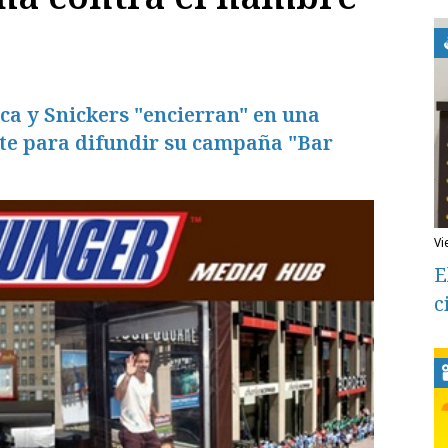
a y Snickers "encierran" en una
tte para difundir su campaña "Bar
v
E
c