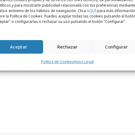
líticos y para mostrarte publicidad relacionada con tus preferencias mediante
lisis anónimo de los hábitos de navegación. Clica
AQUÍ
para más informació
re la Política de Cookies. Puedes aceptar todas las cookies pulsando el botó
eptar" o configurarlas o rechazar su uso pulsando el botón "Configurar".
Fuente:
Aceptar
Rechazar
Configurar
ndlife.es/david-arquette-contra-el-hambre/
Política de Cookies
Aviso Legal