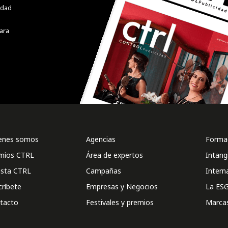
cidad
ara
enes somos
Agencias
Formac
mios CTRL
Área de expertos
Intang
ista CTRL
Campañas
Intern
críbete
Empresas y Negocios
La ESG
tacto
Festivales y premios
Marca