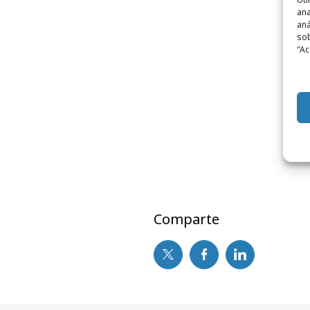
ana
aná
sob
"Ac
bra
Comparte