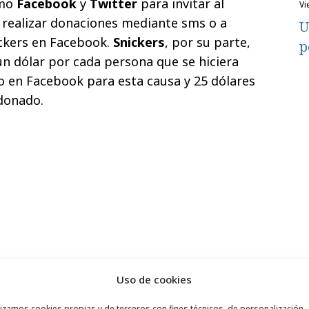
omo
Facebook
y
Twitter
para invitar al
v
 realizar donaciones mediante sms o a
U
ickers en Facebook.
Snickers
, por su parte,
p
n dólar por cada persona que se hiciera
 en Facebook para esta causa y 25 dólares
donado.
Uso de cookies
lizamos cookies propias y de terceros con fines técnicos, de personalización,