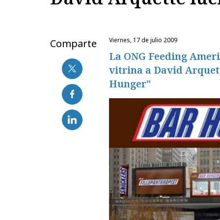
viernes, 17 de julio 2009
Comparte
La ONG Feeding Americ
vitrina a David Arque
Hunger"