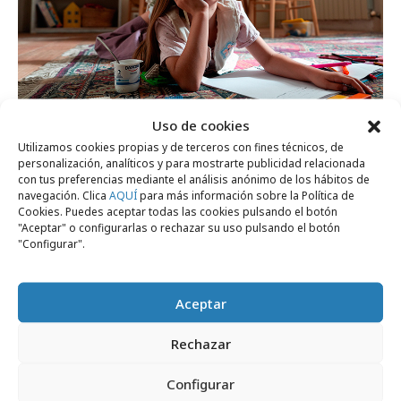
Uso de cookies
miércoles, 17 de junio 2026
Utilizamos cookies propias y de terceros con fines técnicos, de
personalización, analíticos y para mostrarte publicidad relacionada
Danone estrena campaña desde la mirada
con tus preferencias mediante el análisis anónimo de los hábitos de
de los niños
navegación. Clica
AQUÍ
para más información sobre la Política de
Cookies. Puedes aceptar todas las cookies pulsando el botón
"Aceptar" o configurarlas o rechazar su uso pulsando el botón
"Configurar".
Empresas y Negocios
Aceptar
Rechazar
Configurar