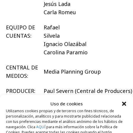
Jesús Lada
Carla Romeu
EQUIPO DE
Rafael
CUENTAS:
Silvela
Ignacio Olazábal
Carolina Paramio
CENTRAL DE
Media Planning Group
MEDIOS:
PRODUCER:
Paul Severn (Central de Producers)
Uso de cookies
PRODUCTORA:
Agosto
Utilizamos cookies propias y de terceros con fines técnicos, de
personalización, analíticos y para mostrarte publicidad relacionada
REALIZADOR:
Nico Caicoya
con tus preferencias mediante el análisis anónimo de los hábitos de
navegación. Clica
AQUÍ
para más información sobre la Política de
Cookies. Puedes aceptar todas las cookies pulsando el botón