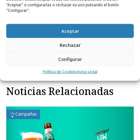
PIEZA:
Spot TV 30" + 20" + 10"
"Aceptar" o configurarlas o rechazar su uso pulsando el botón
"Configurar".
TÍTULO:
"Mundo Ligero"
Aceptar
Rechazar
Comparte
Configurar
Política de Cookies
Aviso Legal
Noticias Relacionadas
Campañas