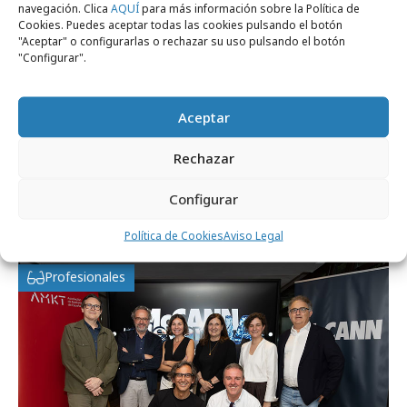
navegación. Clica
AQUÍ
para más información sobre la Política de
Cookies. Puedes aceptar todas las cookies pulsando el botón
"Aceptar" o configurarlas o rechazar su uso pulsando el botón
"Configurar".
Aceptar
Rechazar
jueves, 11 de junio 2026
El principal motor de crecimiento de las
Configurar
marcas es la verdad
Política de Cookies
Aviso Legal
Profesionales