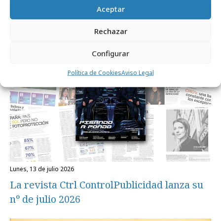
regulación, nuevos desafíos
Aceptar
Rechazar
Revista CTRL
Configurar
Política de Cookies
Aviso Legal
lunes, 13 de julio 2026
La revista Ctrl ControlPublicidad lanza su
nº de julio 2026