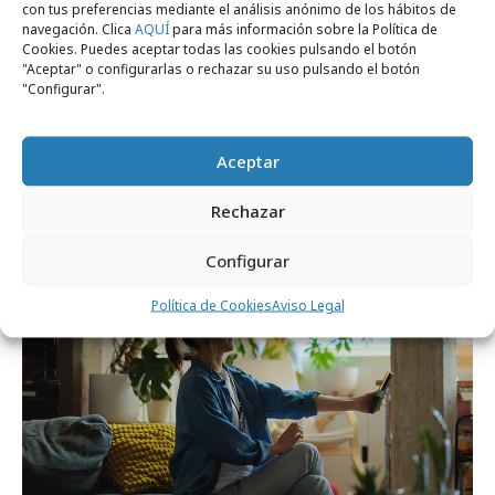
con tus preferencias mediante el análisis anónimo de los hábitos de
navegación. Clica
AQUÍ
para más información sobre la Política de
Cookies. Puedes aceptar todas las cookies pulsando el botón
"Aceptar" o configurarlas o rechazar su uso pulsando el botón
"Configurar".
Aceptar
lunes, 29 de septiembre 2025
Endesa, por un mañana mejor
Rechazar
Configurar
Campañas
Política de Cookies
Aviso Legal