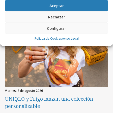
Artículos recientes
Aceptar
Rechazar
Campañas
Configurar
Política de Cookies
Aviso Legal
viernes, 7 de agosto 2026
UNIQLO y Frigo lanzan una colección
personalizable