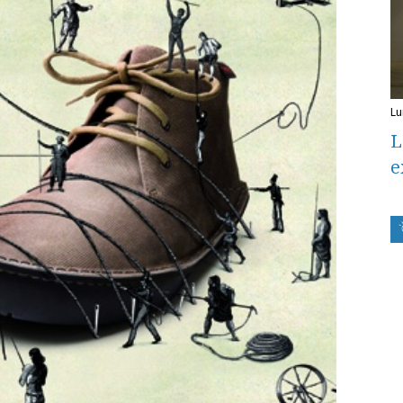
l
L
e