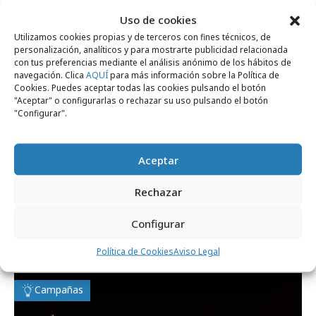
Uso de cookies
Campañas
Utilizamos cookies propias y de terceros con fines técnicos, de
personalización, analíticos y para mostrarte publicidad relacionada
con tus preferencias mediante el análisis anónimo de los hábitos de
navegación. Clica
AQUÍ
para más información sobre la Política de
Cookies. Puedes aceptar todas las cookies pulsando el botón
"Aceptar" o configurarlas o rechazar su uso pulsando el botón
"Configurar".
Aceptar
Rechazar
domingo, 21 de junio 2026
Xiaomi y Casanova presentan "Summer is
Configurar
your playground"
Política de Cookies
Aviso Legal
Campañas