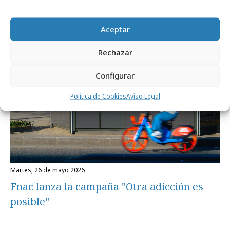
renuevan con Havas PR
Aceptar
Internacional
Rechazar
Configurar
Política de Cookies
Aviso Legal
martes, 26 de mayo 2026
Fnac lanza la campaña "Otra adicción es
posible"