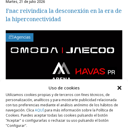
martes, 21 de julio 2026
Fnac reivindica la desconexión en la era de
la hiperconectividad
Agencias
Uso de cookies
Utilizamos cookies propias y de terceros con fines técnicos, de
personalización, analíticos y para mostrarte publicidad relacionada
con tus preferencias mediante el análisis anónimo de los hábitos de
navegación. Clica
AQUÍ
para más información sobre la Política de
martes, 23 de junio 2026
Cookies. Puedes aceptar todas las cookies pulsando el botón
"Aceptar" o configurarlas o rechazar su uso pulsando el botón
OMODA & JAECOO confían en Arena y
"Configurar".