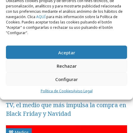
Utilizamos cookies propias y de terceros con fines técnicos, de
anunciantes es de la TV
personalización, analíticos y para mostrarte publicidad relacionada
con tus preferencias mediante el análisis anónimo de los hábitos de
navegación. Clica
AQUÍ
para más información sobre la Política de
Cookies. Puedes aceptar todas las cookies pulsando el botón
Medios
"Aceptar" o configurarlas o rechazar su uso pulsando el botón
"Configurar".
Aceptar
Rechazar
Configurar
Política de Cookies
Aviso Legal
martes, 9 de diciembre 2025
TV, el medio que más impulsa la compra en
Black Friday y Navidad
Medios