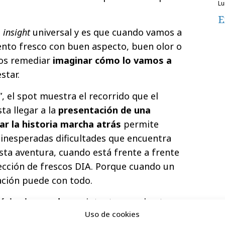
l
E
n
insight
universal y es que cuando vamos a
nto fresco con buen aspecto, buen olor o
os remediar
imaginar cómo lo vamos a
estar.
”, el spot muestra el recorrido que el
ta llegar a la
presentación de una
ar la historia marcha atrás
permite
e inesperadas dificultades que encuentra
esta aventura, cuando está frente a frente
ección de frescos DIA. Porque cuando un
ración puede con todo.
ética innovadora
e intenta no solo atraer
Uso de cookies
abitual, sino también de un segmento más