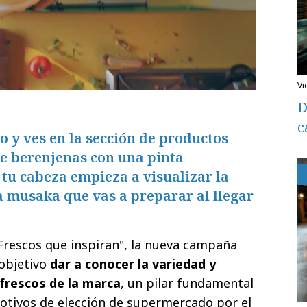
v
D
c
 y ves en la sección de productos
e berenjenas con una pinta
 tu cabeza empieza a visualizar la
a musaka que vas a preparar al llegar
Frescos que inspiran", la nueva campaña
objetivo
dar a conocer la variedad y
 frescos de la marca
, un pilar fundamental
motivos de elección de supermercado por el