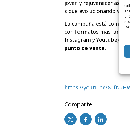
joven y rejuvenecer así l
Uti
sigue evolucionando y mo
ana
aná
sob
La campaña está compue
"Ac
con formatos más largos 
Instagram y Youtube), ad
punto de venta.
https://youtu.be/80fN2
Comparte