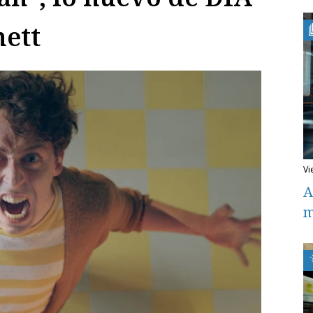
nett
v
A
m