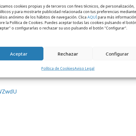
a imagen de la enseña demostrando que DIA
lizamos cookies propias y de terceros con fines técnicos, de personalización,
dernizándose.
líticos y para mostrarte publicidad relacionada con tus preferencias mediante
lisis anónimo de los hábitos de navegación. Clica
AQUÍ
para más informació
re la Política de Cookies. Puedes aceptar todas las cookies pulsando el botó
sta por
spots
de 45", 30" y 20", y contará
eptar" o configurarlas o rechazar su uso pulsando el botón "Configurar".
en las
redes sociales
(Facebook,
emás de
acciones especiales y piezas en
Aceptar
Rechazar
Configurar
Política de Cookies
Aviso Legal
HWZwdU