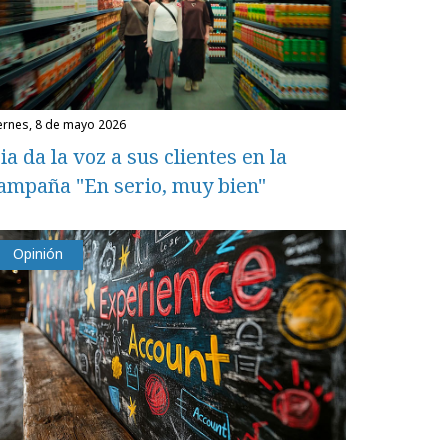
iernes, 8 de mayo 2026
ia da la voz a sus clientes en la
ampaña "En serio, muy bien"
Opinión