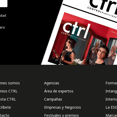
cidad
ara
enes somos
Agencias
Formac
mios CTRL
Área de expertos
Intang
ista CTRL
Campañas
Intern
críbete
Empresas y Negocios
La ESG
tacto
Festivales y premios
Marca