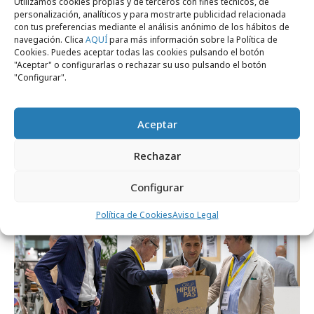
Utilizamos cookies propias y de terceros con fines técnicos, de
personalización, analíticos y para mostrarte publicidad relacionada
con tus preferencias mediante el análisis anónimo de los hábitos de
navegación. Clica
AQUÍ
para más información sobre la Política de
Cookies. Puedes aceptar todas las cookies pulsando el botón
"Aceptar" o configurarlas o rechazar su uso pulsando el botón
"Configurar".
Aceptar
lunes, 6 de febrero 2023
La nueva revolución del packaging, a
Rechazar
debate
Configurar
Política de Cookies
Aviso Legal
Empresas y Negocios