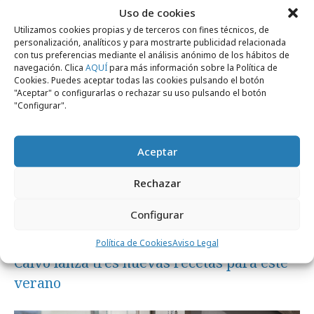
policía del sabor"
Uso de cookies
Utilizamos cookies propias y de terceros con fines técnicos, de
personalización, analíticos y para mostrarte publicidad relacionada
Campañas
con tus preferencias mediante el análisis anónimo de los hábitos de
navegación. Clica
AQUÍ
para más información sobre la Política de
Cookies. Puedes aceptar todas las cookies pulsando el botón
"Aceptar" o configurarlas o rechazar su uso pulsando el botón
"Configurar".
Aceptar
Rechazar
Configurar
lunes, 4 de mayo 2026
Política de Cookies
Aviso Legal
Calvo lanza tres nuevas recetas para este
verano