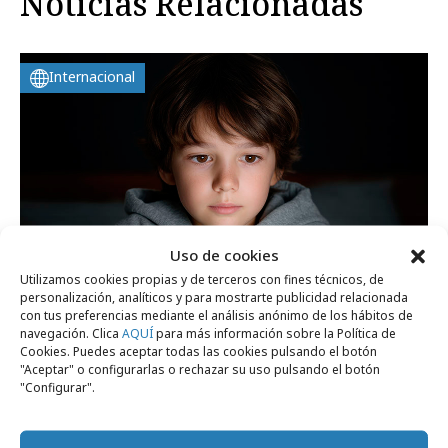
Noticias Relacionadas
Internacional
Uso de cookies
Utilizamos cookies propias y de terceros con fines técnicos, de
personalización, analíticos y para mostrarte publicidad relacionada
con tus preferencias mediante el análisis anónimo de los hábitos de
navegación. Clica
AQUÍ
para más información sobre la Política de
viernes, 24 de julio 2026
Cookies. Puedes aceptar todas las cookies pulsando el botón
Francia aprueba la prohibición de las
"Aceptar" o configurarlas o rechazar su uso pulsando el botón
"Configurar".
redes sociales a menores de 15 años