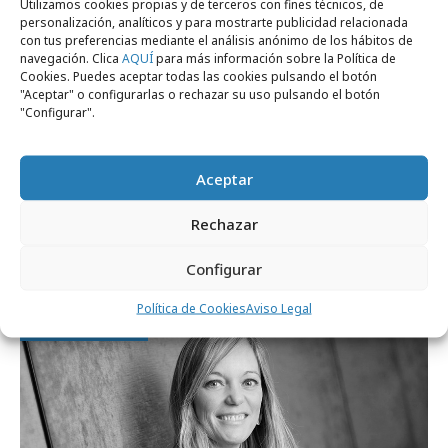
Utilizamos cookies propias y de terceros con fines técnicos, de
personalización, analíticos y para mostrarte publicidad relacionada
con tus preferencias mediante el análisis anónimo de los hábitos de
navegación. Clica
AQUÍ
para más información sobre la Política de
Cookies. Puedes aceptar todas las cookies pulsando el botón
"Aceptar" o configurarlas o rechazar su uso pulsando el botón
"Configurar".
Aceptar
martes, 28 de julio 2026
Rechazar
Publicis España y Vagisil presentan “What
´s in my vag”
Configurar
Política de Cookies
Aviso Legal
Profesionales