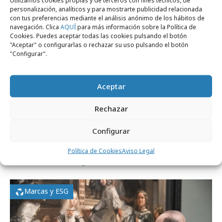
personalización, analíticos y para mostrarte publicidad relacionada
Campañas
con tus preferencias mediante el análisis anónimo de los hábitos de
navegación. Clica
AQUÍ
para más información sobre la Política de
Cookies. Puedes aceptar todas las cookies pulsando el botón
"Aceptar" o configurarlas o rechazar su uso pulsando el botón
"Configurar".
Aceptar
Rechazar
miércoles, 28 de enero 2026
Configurar
Un cuadro del Prado para cada película
Política de Cookies
Aviso Legal
nominada al Goya
Marcas y ESG