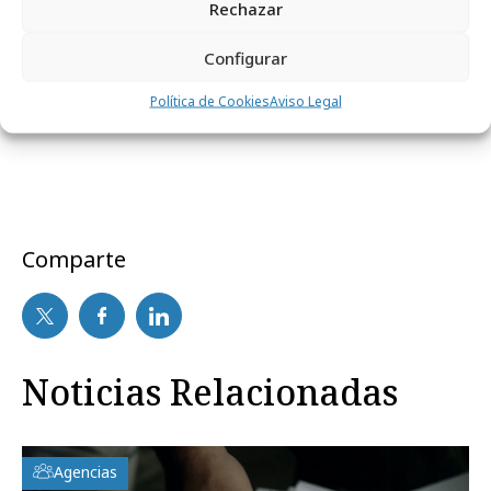
Rechazar
Un tiempo después pudimos descubrir la
Configurar
explicación
de la misteriosa campaña..
Política de Cookies
Aviso Legal
Comparte
Noticias Relacionadas
Agencias