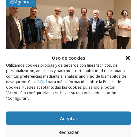
Agencias
Uso de cookies
Utilizamos cookies propias y de terceros con fines técnicos, de
lunes, 20 de julio 2026
personalización, analíticos y para mostrarte publicidad relacionada
La era de la creatividad aumentada
con tus preferencias mediante el análisis anónimo de los hábitos de
navegación. Clica
AQUÍ
para más información sobre la Política de
Cookies. Puedes aceptar todas las cookies pulsando el botón
"Aceptar" o configurarlas o rechazar su uso pulsando el botón
Formación y estudios
"Configurar".
Aceptar
Rechazar