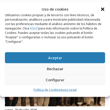
Comparte
Uso de cookies
Utilizamos cookies propias y de terceros con fines técnicos, de
personalización, analíticos y para mostrarte publicidad relacionada
con tus preferencias mediante el análisis anónimo de los hábitos de
navegación. Clica
AQUÍ
para más información sobre la Política de
Cookies. Puedes aceptar todas las cookies pulsando el botón
Noticias Relacionadas
"Aceptar" o configurarlas o rechazar su uso pulsando el botón
"Configurar".
Agencias
Aceptar
Rechazar
Configurar
Política de Cookies
Aviso Legal
lunes, 20 de julio 2026