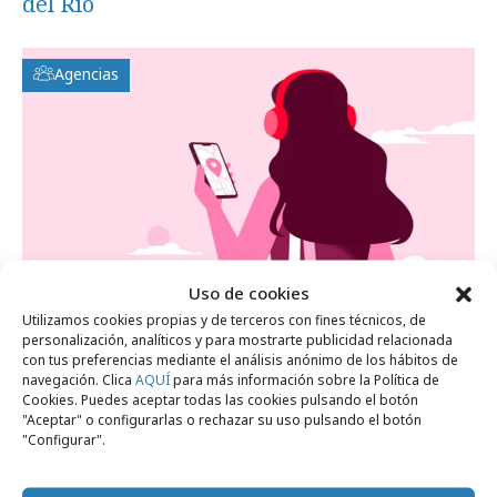
del Río
Agencias
Uso de cookies
Utilizamos cookies propias y de terceros con fines técnicos, de
jueves, 19 de febrero 2026
personalización, analíticos y para mostrarte publicidad relacionada
Mapfre confía a Apple Tree la gestión de su
con tus preferencias mediante el análisis anónimo de los hábitos de
navegación. Clica
AQUÍ
para más información sobre la Política de
canal en TikTok
Cookies. Puedes aceptar todas las cookies pulsando el botón
"Aceptar" o configurarlas o rechazar su uso pulsando el botón
"Configurar".
Campañas