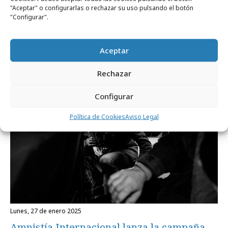
"Aceptar" o configurarlas o rechazar su uso pulsando el botón
miércoles, 3 de junio 2026
"Configurar".
La casita de Bad Bunny y la crisis de
vivienda
Aceptar
Rechazar
Marcas y ESG
Configurar
Política de Cookies
Aviso Legal
lunes, 27 de enero 2025
Amnistía Internacional lanza la campaña