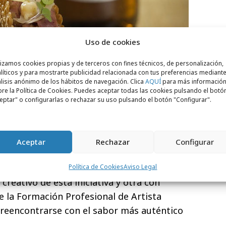
Uso de cookies
lizamos cookies propias y de terceros con fines técnicos, de personalización,
líticos y para mostrarte publicidad relacionada con tus preferencias mediante
lisis anónimo de los hábitos de navegación. Clica
AQUÍ
para más informació
re la Política de Cookies. Puedes aceptar todas las cookies pulsando el botó
popular mercado de la
Tapinería de
eptar" o configurarlas o rechazar su uso pulsando el botón "Configurar".
l Casal Amstel y ofrecerá diariamente 500
pas creadas de manera colaborativa.
ado en el centro de la ciudad
sorteará
Aceptar
Rechazar
Configurar
cas
, será la sede de la realización diaria de
n vivo y exhibirá dos exposiciones: una
Política de Cookies
Aviso Legal
reativo de esta iniciativa y otra con
e la Formación Profesional de Artista
 reencontrarse con el sabor más auténtico