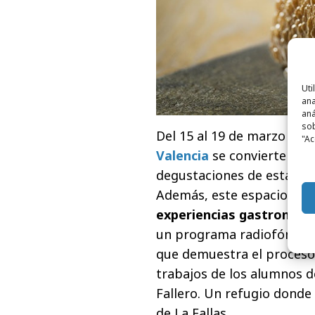
Uti
ana
aná
sob
Del 15 al 19 de marzo el 
"Ac
Valencia
se convierte en e
degustaciones de estas ta
Además, este espacio situ
experiencias gastronómi
un programa radiofónico e
que demuestra el proceso c
trabajos de los alumnos d
Fallero. Un refugio donde
de La Fallas.