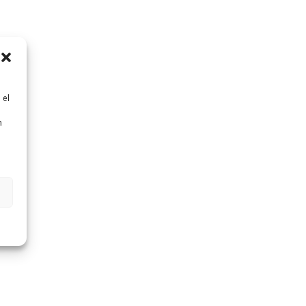
 el
n
n