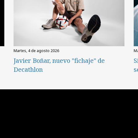
martes, 4 de agosto 2026
Javier Boñar, nuevo "fichaje" de
S
Decathlon
s