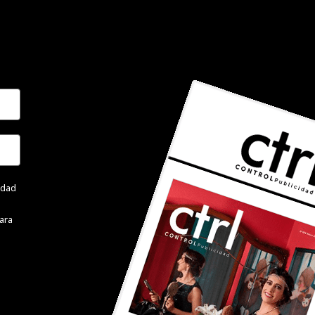
cidad
ara