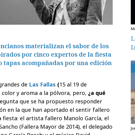
L
ncianos materializan el sabor de los
I
pirados por cinco expertos de la fiesta
nco tapas acompañadas por una edición
 grandes de
Las Fallas
(
15 al 19 de
 color y aroma a la pólvora, pero,
¿a qué
regunta que se ha propuesto responder
ón en la que han aportado el sentir fallero
fiesta: el artista fallero Manolo García, el
Sancho (Fallera Mayor de 2014), el delegado
ju
epe García Bosch; y el músico David