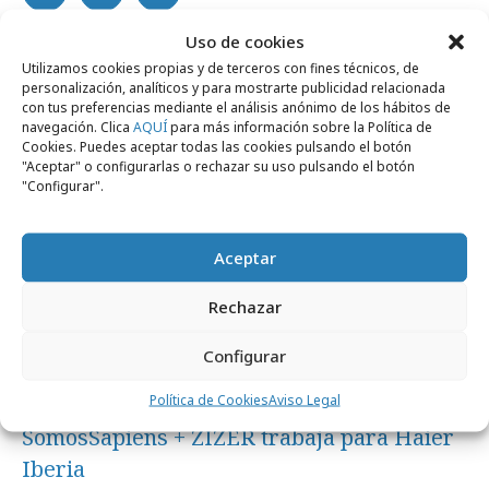
Uso de cookies
Noticias Relacionadas
Utilizamos cookies propias y de terceros con fines técnicos, de
personalización, analíticos y para mostrarte publicidad relacionada
con tus preferencias mediante el análisis anónimo de los hábitos de
navegación. Clica
AQUÍ
para más información sobre la Política de
Agencias
Cookies. Puedes aceptar todas las cookies pulsando el botón
"Aceptar" o configurarlas o rechazar su uso pulsando el botón
"Configurar".
Aceptar
Rechazar
Configurar
Política de Cookies
Aviso Legal
martes, 2 de diciembre 2025
SomosSapiens + ZIZER trabaja para Haier
Iberia