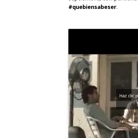
#quebiensabeser
.
Haz clic 