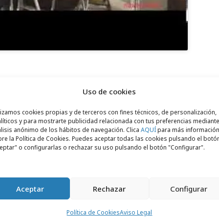
Uso de cookies
aatchi & Saatchi
lizamos cookies propias y de terceros con fines técnicos, de personalización,
nco Estrellas
líticos y para mostrarte publicidad relacionada con tus preferencias mediante
lisis anónimo de los hábitos de navegación. Clica
AQUÍ
para más informació
o Estrellas  M2020
re la Política de Cookies. Puedes aceptar todas las cookies pulsando el botó
eptar" o configurarlas o rechazar su uso pulsando el botón "Configurar".
ólicas
 Eloísa Ochoa-Zabalegui, Alicia Romero,
ena Martín,
Aceptar
Rechazar
Configurar
Ejecutivos: Ángel Torres y Lucas Paulino
Política de Cookies
Aviso Legal
Mauricio Duque y Nacho Íñigo