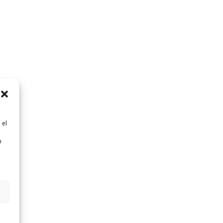
 el
n
n