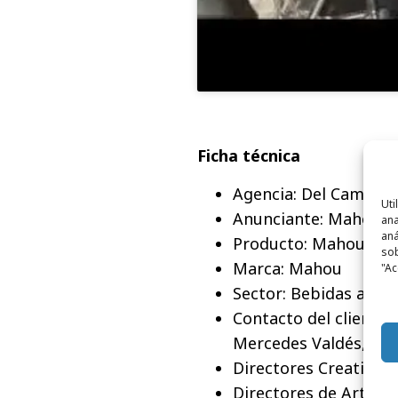
Ficha técnica
Agencia: Del Campo S
Uti
Anunciante: Mahou Ci
ana
aná
Producto: Mahou Cinc
sob
Marca: Mahou
"Ac
Sector: Bebidas alcoh
Contacto del cliente:
Mercedes Valdés, Lor
Directores Creativos 
Directores de Arte: 