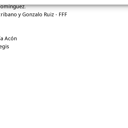
Domínguez.
ribano y Gonzalo Ruiz - FFF
ía Acón
egis