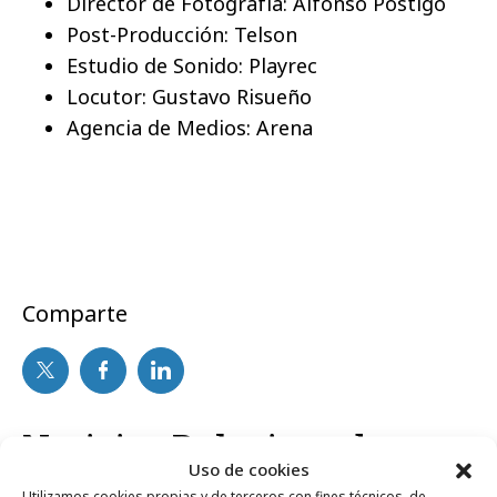
Director de Fotografía: Alfonso Postigo
Post-Producción: Telson
Estudio de Sonido: Playrec
Locutor: Gustavo Risueño
Agencia de Medios: Arena
Comparte
Noticias Relacionadas
Uso de cookies
Utilizamos cookies propias y de terceros con fines técnicos, de