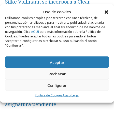
Silke Vollmann se incorpora a Clear
Channel
Uso de cookies
Utilizamos cookies propias y de terceros con fines técnicos, de
personalización, analíticos y para mostrarte publicidad relacionada
Profesionales
con tus preferencias mediante el análisis anónimo de los hábitos de
navegación. Clica
AQUÍ
para más información sobre la Política de
Cookies. Puedes aceptar todas las cookies pulsando el botón
"Aceptar" o configurarlas o rechazar su uso pulsando el botón
"Configurar".
Aceptar
Rechazar
Configurar
lunes, 1 de junio 2026
Política de Cookies
Aviso Legal
Medir el medio Exterior ya no es una
asignatura pendiente