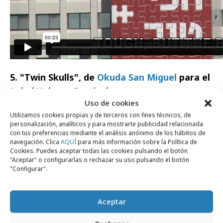
5. "Twin Skulls", de
Okuda San Miguel
para el
Label Valette Festival
Uso de cookies
Para el festival de arte Label Valette,
el artista
Utilizamos cookies propias y de terceros con fines técnicos, de
personalización, analíticos y para mostrarte publicidad relacionada
español Okuda San Miguel transformó este
con tus preferencias mediante el análisis anónimo de los hábitos de
castillo francés del siglo XIX en una
navegación. Clica
AQUÍ
para más información sobre la Política de
Cookies. Puedes aceptar todas las cookies pulsando el botón
verdadera obra de arte
. Dos calaveras
"Aceptar" o configurarlas o rechazar su uso pulsando el botón
gigantes y coloridas adornan el edificio que
"Configurar".
pertenece a la organización
Urban Arts París
,
donde se celebró el festival de arte el pasado
Aceptar
mes de junio.