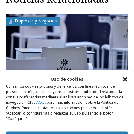
Empresas y Negocios
Uso de cookies
Utilizamos cookies propias y de terceros con fines técnicos, de
personalización, analíticos y para mostrarte publicidad relacionada
con tus preferencias mediante el análisis anónimo de los hábitos de
miércoles, 3 de julio 2024
navegación. Clica
AQUÍ
para más información sobre la Política de
Coca-Cola refuerza el apoyo a sus clientes
Cookies. Puedes aceptar todas las cookies pulsando el botón
"Aceptar" o configurarlas o rechazar su uso pulsando el botón
este verano
"Configurar".