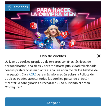
Campañas
Uso de cookies
Utilizamos cookies propias y de terceros con fines técnicos, de
personalización, analíticos y para mostrarte publicidad relacionada
miércoles, 25 de febrero 2026
con tus preferencias mediante el análisis anónimo de los hábitos de
Carrefour baila al ritmo de Raffaella Carrà
navegación. Clica
AQUÍ
para más información sobre la Política de
Cookies. Puedes aceptar todas las cookies pulsando el botón
"Aceptar" o configurarlas o rechazar su uso pulsando el botón
"Configurar".
Campañas
Aceptar