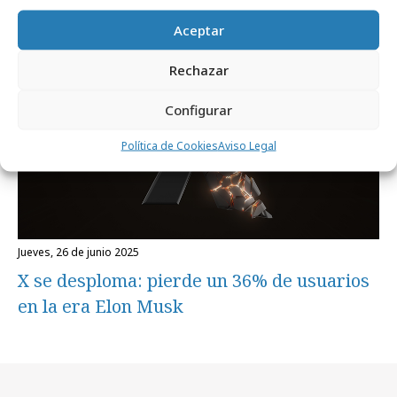
políticos
Aceptar
Medios
Rechazar
Configurar
Política de Cookies
Aviso Legal
jueves, 26 de junio 2025
X se desploma: pierde un 36% de usuarios
en la era Elon Musk