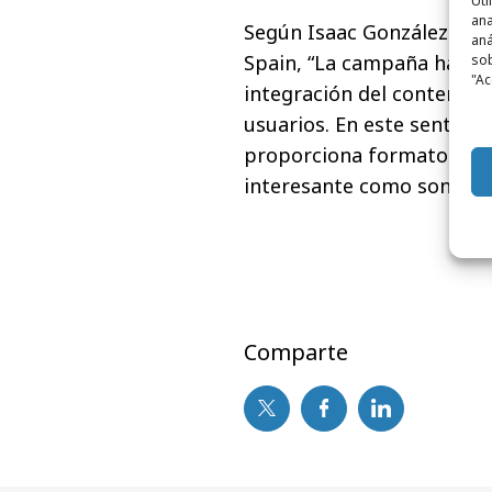
Uti
ana
Según Isaac González Rie
aná
Spain, “La campaña ha sido
sob
"Ac
integración del contenido
usuarios. En este sentido
proporciona formatos idó
interesante como son los
Comparte