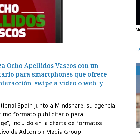
L
I
za Ocho Apellidos Vascos con un
tario para smartphones que ofrece
nteracción: swipe a vídeo o web, y
ational Spain junto a Mindshare, su agencia
timo formato publicitario para
e”, incluido en la oferta de formatos
itivo de Adconion Media Group.
ju