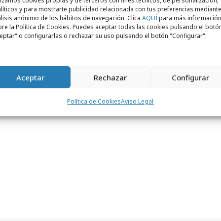
lizamos cookies propias y de terceros con fines técnicos, de personalización,
líticos y para mostrarte publicidad relacionada con tus preferencias mediante
sgo,
Media Manager
de Universal Pictures
lisis anónimo de los hábitos de navegación. Clica
AQUÍ
para más informació
 un éxito que le atribuimos a la
re la Política de Cookies. Puedes aceptar todas las cookies pulsando el botó
eptar" o configurarlas o rechazar su uso pulsando el botón "Configurar".
 en la experiencia de navegación de los
 creemos que la publicidad nativa nos
neos para impactar a un público tan
Aceptar
Rechazar
Configurar
 usuarios de smartphones.”
Política de Cookies
Aviso Legal