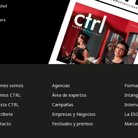
cidad
ara
enes somos
Agencias
Formac
mios CTRL
Área de expertos
Intang
ista CTRL
Campañas
Intern
críbete
Empresas y Negocios
La ESG
tacto
Festivales y premios
Marca