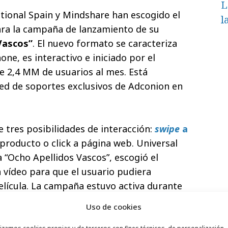
L
ational Spain y Mindshare han escogido el
l
ra la campaña de lanzamiento de su
Vascos”
. El nuevo formato se caracteriza
ne, es interactivo e iniciado por el
de 2,4 MM de usuarios al mes. Está
 red de soportes exclusivos de Adconion en
 tres posibilidades de interacción:
swipe
a
 producto o click a página web. Universal
 “Ocho Apellidos Vascos”, escogió el
 vídeo para que el usuario pudiera
 película. La campaña estuvo activa durante
arzo de 2014, en dispositivos de ordenador y
Uso de cookies