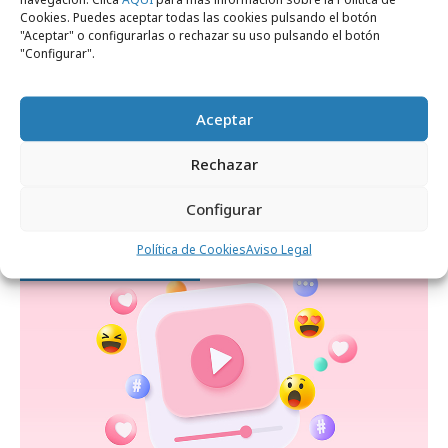
Cookies. Puedes aceptar todas las cookies pulsando el botón
"Aceptar" o configurarlas o rechazar su uso pulsando el botón
"Configurar".
Aceptar
miércoles, 22 de julio 2026
Rechazar
1 de cada 4 usuarios de redes compra
directamente dentro de ellas
Configurar
Política de Cookies
Aviso Legal
Formación y estudios