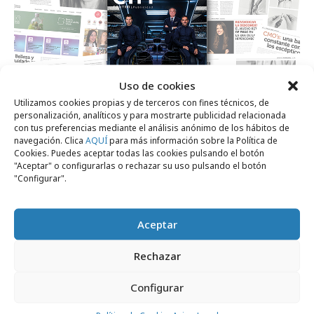
Uso de cookies
Utilizamos cookies propias y de terceros con fines técnicos, de
personalización, analíticos y para mostrarte publicidad relacionada
con tus preferencias mediante el análisis anónimo de los hábitos de
navegación. Clica
AQUÍ
para más información sobre la Política de
lunes, 13 de julio 2026
Cookies. Puedes aceptar todas las cookies pulsando el botón
La revista Ctrl ControlPublicidad lanza su
"Aceptar" o configurarlas o rechazar su uso pulsando el botón
"Configurar".
nº de julio 2026
Aceptar
Opinión
Rechazar
Configurar