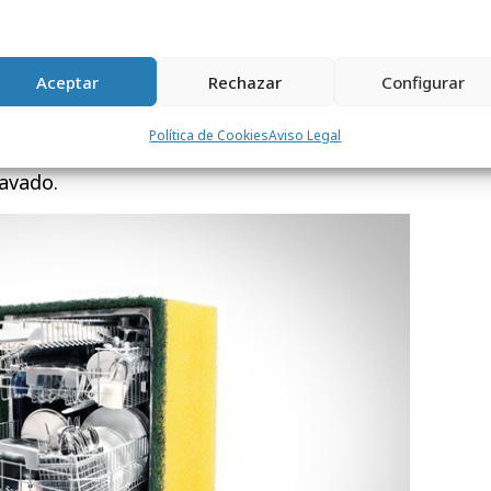
Aceptar
Rechazar
Configurar
Estanbul convirtió el estropajo Parex en un
Política de Cookies
Aviso Legal
ir gráficamente sus supuestamente
lavado.