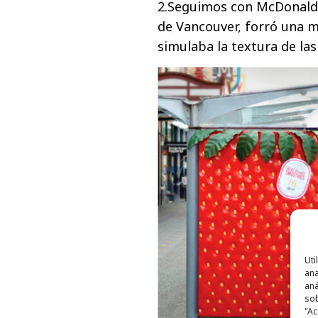
2.Seguimos con McDonald's
de Vancouver, forró una m
simulaba la textura de las
Uti
ana
aná
sob
"Ac