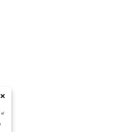
 el
n
n