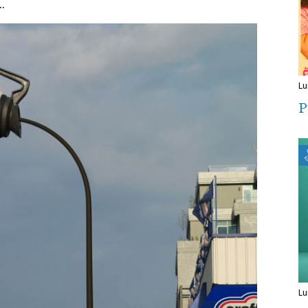
.
l
P
l