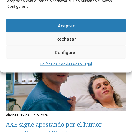
"Aceptar" o configurarlas o rechazar su uso pulsando el botón
"Configurar".
lunes, 29 de junio 2026
Publicidad de la Srta. Pepis
Aceptar
Rechazar
Internacional
Configurar
Política de Cookies
Aviso Legal
viernes, 19 de junio 2026
AXE sigue apostando por el humor