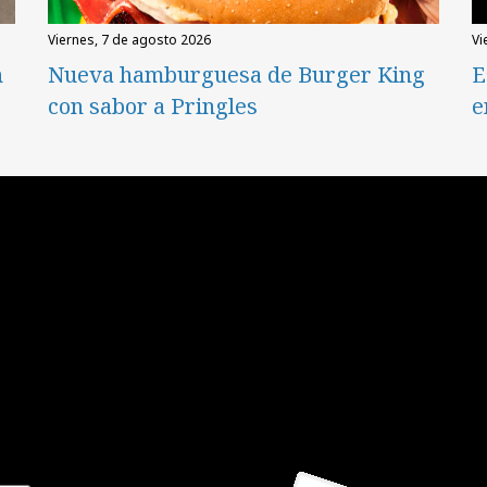
viernes, 7 de agosto 2026
v
n
Nueva hamburguesa de Burger King
E
con sabor a Pringles
e