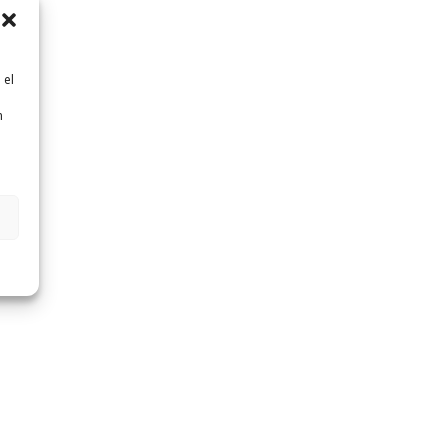
 el
n
n