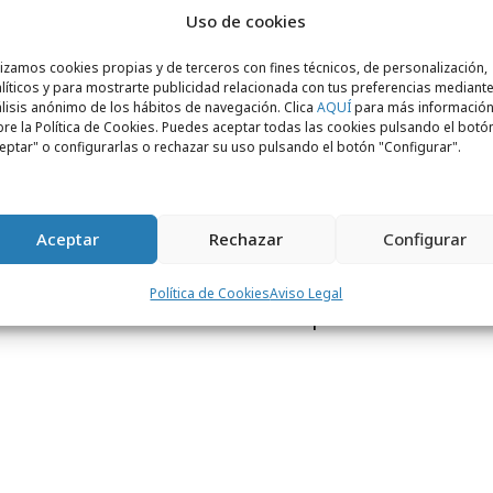
a spot se muestran sobreimpresas todas las
Uso de cookies
bles –circo, cómic, museos, ópera, arte,
en forma de papel de regalo, y una vez
lizamos cookies propias y de terceros con fines técnicos, de personalización,
líticos y para mostrarte publicidad relacionada con tus preferencias mediante
a paso a una voz en off que dice:
“Estas
lisis anónimo de los hábitos de navegación. Clica
AQUÍ
para más informació
re la Política de Cookies. Puedes aceptar todas las cookies pulsando el botó
”
.
eptar" o configurarlas o rechazar su uso pulsando el botón "Configurar".
io de Cultura propuso con este trabajo
Aceptar
Rechazar
Configurar
a posibles cambios en la tendencia en la
e la temporada navideña, donde apostó
Política de Cookies
Aviso Legal
carácter cultural
frente a otro tipo de