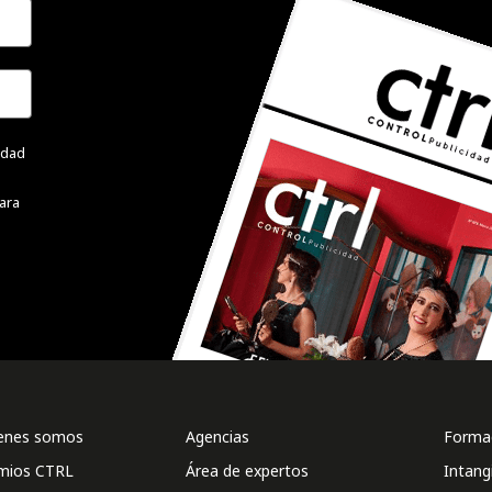
cidad
ara
enes somos
Agencias
Formac
mios CTRL
Área de expertos
Intang