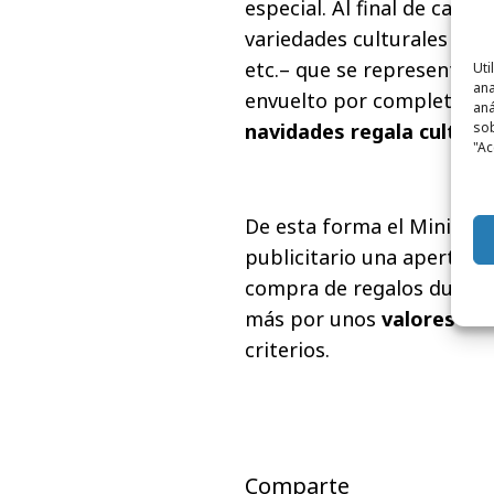
especial. Al final de cad
variedades culturales posi
etc.– que se representan 
Uti
ana
envuelto por completo dej
aná
sob
navidades regala cultura
"Ac
De esta forma el Minister
publicitario una apertura 
compra de regalos durant
más por unos
valores de 
criterios.
Comparte