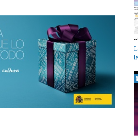
l
L
l