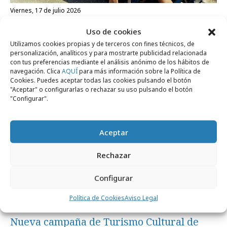
viernes, 17 de julio 2026
Volkswagen adapta una furgo para El
Uso de cookies
Langui y su banda
Utilizamos cookies propias y de terceros con fines técnicos, de
personalización, analíticos y para mostrarte publicidad relacionada
con tus preferencias mediante el análisis anónimo de los hábitos de
navegación. Clica
AQUÍ
para más información sobre la Política de
Campañas
Cookies. Puedes aceptar todas las cookies pulsando el botón
"Aceptar" o configurarlas o rechazar su uso pulsando el botón
"Configurar".
Aceptar
Rechazar
Configurar
Política de Cookies
Aviso Legal
martes, 14 de julio 2026
Nueva campaña de Turismo Cultural de