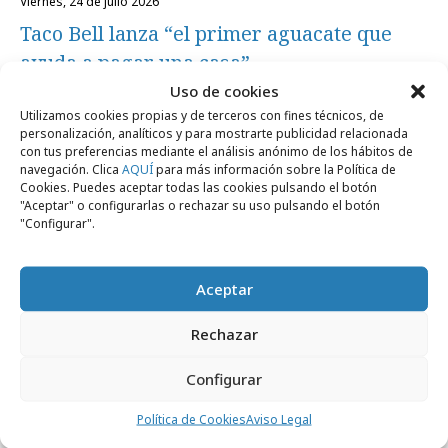
viernes, 24 de julio 2026
Taco Bell lanza “el primer aguacate que
ayuda a pagar una casa”
Uso de cookies
Utilizamos cookies propias y de terceros con fines técnicos, de
Campañas
personalización, analíticos y para mostrarte publicidad relacionada
con tus preferencias mediante el análisis anónimo de los hábitos de
navegación. Clica
AQUÍ
para más información sobre la Política de
Cookies. Puedes aceptar todas las cookies pulsando el botón
"Aceptar" o configurarlas o rechazar su uso pulsando el botón
"Configurar".
Aceptar
Rechazar
Configurar
miércoles, 17 de junio 2026
Política de Cookies
Aviso Legal
Taco Bell crea unas botas de fútbol con