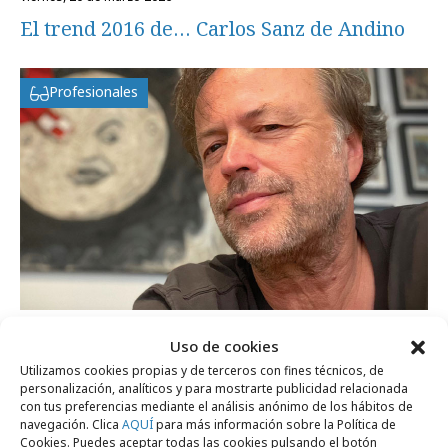
El trend 2016 de… Carlos Sanz de Andino
Profesionales
lunes, 31 de marzo 2025
Uso de cookies
Es personal... Carlos Sanz de Andino,
Utilizamos cookies propias y de terceros con fines técnicos, de
Presidente creativo de Darwin & Verne
personalización, analíticos y para mostrarte publicidad relacionada
con tus preferencias mediante el análisis anónimo de los hábitos de
navegación. Clica
AQUÍ
para más información sobre la Política de
martes, 14 de mayo 2013
Cookies. Puedes aceptar todas las cookies pulsando el botón