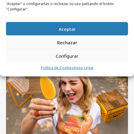
Campañas
"Aceptar" o configurarlas o rechazar su uso pulsando el botón
Nueva campaña de Rastreator.com
"Configurar".
Aceptar
Rechazar
Artículos recientes
Configurar
Política de Cookies
Aviso Legal
Campañas