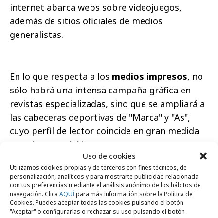
internet abarca webs sobre videojuegos,
además de sitios oficiales de medios
generalistas.
En lo que respecta a los
medios impresos
, no
sólo habrá una intensa campaña gráfica en
revistas especializadas, sino que se ampliará a
las cabeceras deportivas de "Marca" y "As",
cuyo perfil de lector coincide en gran medida
con el target del juego.
Uso de cookies
Utilizamos cookies propias y de terceros con fines técnicos, de
personalización, analíticos y para mostrarte publicidad relacionada
con tus preferencias mediante el análisis anónimo de los hábitos de
Por último, el mismo día que el título se puso
navegación. Clica
AQUÍ
para más información sobre la Política de
a la venta, hubo una campaña de mensajes a
Cookies. Puedes aceptar todas las cookies pulsando el botón
"Aceptar" o configurarlas o rechazar su uso pulsando el botón
móviles
anunciando la llegada del juego.