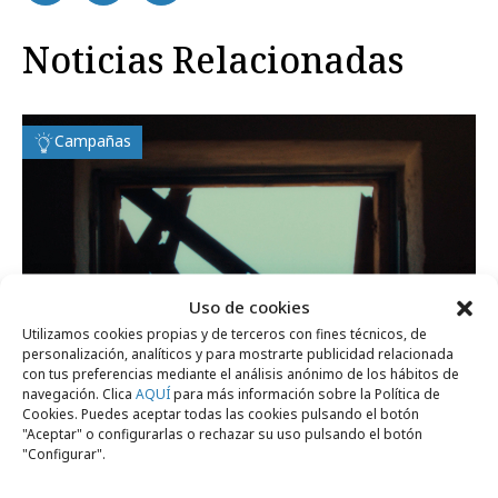
Noticias Relacionadas
Campañas
Uso de cookies
Utilizamos cookies propias y de terceros con fines técnicos, de
personalización, analíticos y para mostrarte publicidad relacionada
con tus preferencias mediante el análisis anónimo de los hábitos de
navegación. Clica
AQUÍ
para más información sobre la Política de
Cookies. Puedes aceptar todas las cookies pulsando el botón
"Aceptar" o configurarlas o rechazar su uso pulsando el botón
"Configurar".
viernes, 10 de julio 2026
Llega la campaña de verano de la Lotería