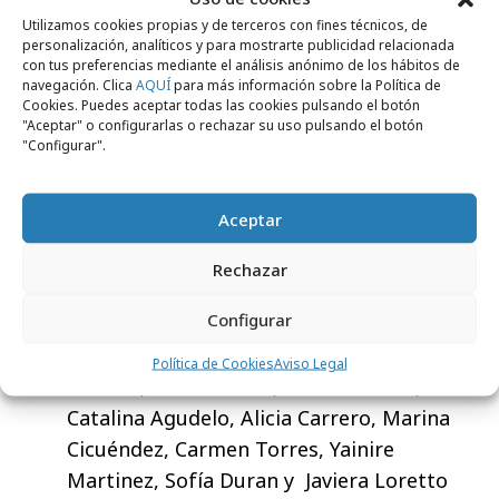
naturaleza, deporte, gastronomía y cultura se
Utilizamos cookies propias y de terceros con fines técnicos, de
articulan como ejes de una experiencia diversa
personalización, analíticos y para mostrarte publicidad relacionada
con tus preferencias mediante el análisis anónimo de los hábitos de
y complementaria.
navegación. Clica
AQUÍ
para más información sobre la Política de
Cookies. Puedes aceptar todas las cookies pulsando el botón
Ficha Técnica
"Aceptar" o configurarlas o rechazar su uso pulsando el botón
"Configurar".
Marca: Turismo de Tenerife
Equipo anunciante: Javier Perez, Gema
Aceptar
Gijón y Arun Chulani
Agencia: LLYC
Rechazar
Equipo LLYC: Julio Alonso, Adrián Poveda,
Configurar
Andrea Rubio, Nuria Ariza, Jaime Sastre,
Nerea Amores, Celia Fdez.-Sesma, Ana
Política de Cookies
Aviso Legal
Guillem, Paula Frutos, Mònica Acero,
Catalina Agudelo, Alicia Carrero, Marina
Cicuéndez, Carmen Torres, Yainire
Martinez, Sofía Duran y
Javiera Loretto