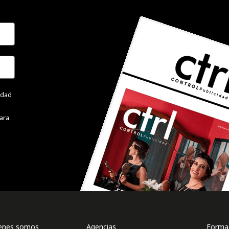
cidad
ara
enes somos
Agencias
Formac