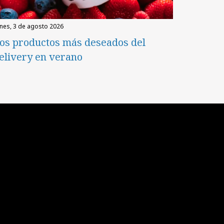
unes, 3 de agosto 2026
os productos más deseados del
elivery en verano