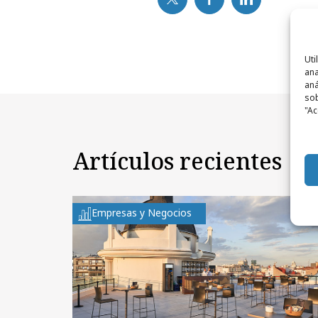
Uti
ana
aná
sob
"Ac
Artículos recientes
Empresas y Negocios