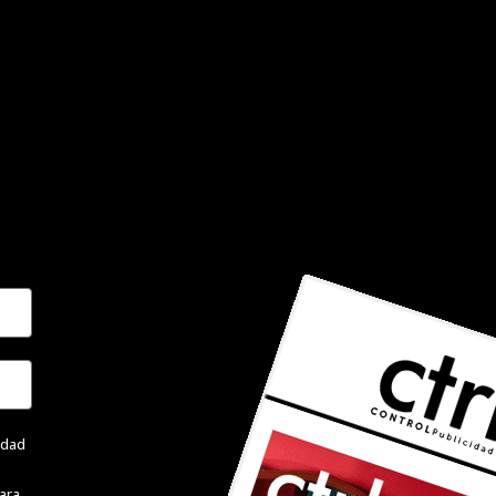
cidad
ara