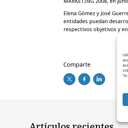
MARKETING 2008, en junio
Elena Gómez y José Guerr
entidades puedan desarrol
respectivos objetivos y en
Uti
ana
Comparte
aná
sob
"Ac
Artículos recientes