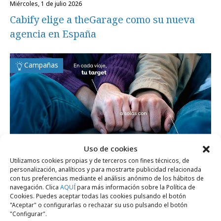
miércoles, 1 de julio 2026
Cabify elige a theGarage como su nueva
agencia en España
Campañas
Uso de cookies
Utilizamos cookies propias y de terceros con fines técnicos, de
personalización, analíticos y para mostrarte publicidad relacionada
miércoles, 24 de junio 2026
con tus preferencias mediante el análisis anónimo de los hábitos de
navegación. Clica
AQUÍ
para más información sobre la Política de
Cabify Ads propone que la atención vuelva
Cookies. Puedes aceptar todas las cookies pulsando el botón
a tener su lugar
"Aceptar" o configurarlas o rechazar su uso pulsando el botón
"Configurar".