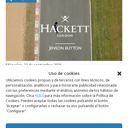
miércoles, 22 de septiembre 2021
Uso de cookies
Comunica+A firma la campaña global de
Utilizamos cookies propias y de terceros con fines técnicos, de
Hackett London
personalización, analíticos y para mostrarte publicidad relacionada
con tus preferencias mediante el análisis anónimo de los hábitos de
navegación. Clica
AQUÍ
para más información sobre la Política de
Campañas
Cookies. Puedes aceptar todas las cookies pulsando el botón
"Aceptar" o configurarlas o rechazar su uso pulsando el botón
"Configurar".